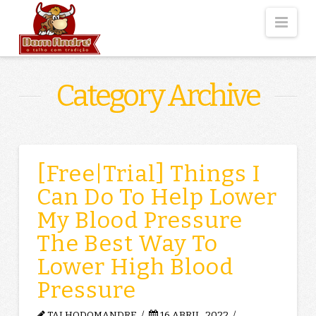
Nav
Category Archive
[Free|Trial] Things I
Can Do To Help Lower
My Blood Pressure
The Best Way To
Lower High Blood
Pressure
TALHODOMANDRE
16 ABRIL, 2022