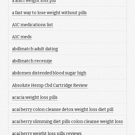
a and f weight loss pill
a fast way to lose weight without pills
A1C medications list
A1C meds
abdlmatch adult dating
abdlmatch recenzje
abdomen distended blood sugar high
Absolute Hemp Cbd Cartridge Review
acacia weight loss pills
acai berry colon cleanse detox weight loss diet pill
acai berry slimming diet pills colon cleanse weight loss
acai berry weight loss pills reviews