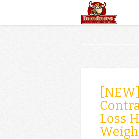
[NEW] 
Contr
Loss H
Weigh