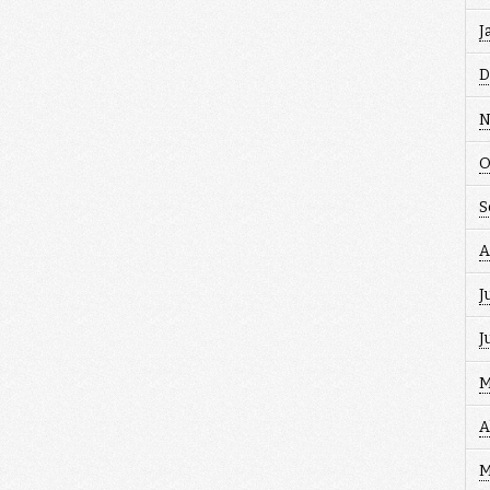
J
D
N
O
S
A
J
J
M
A
M