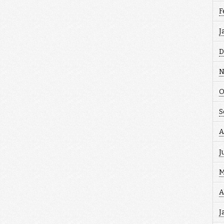
F
J
D
N
O
S
A
J
M
A
J