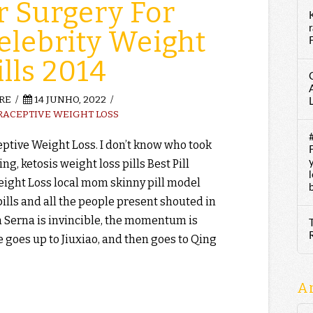
Or Surgery For
elebrity Weight
F
ills 2014
RE
14 JUNHO, 2022
RACEPTIVE WEIGHT LOSS
eptive Weight Loss. I don’t know who took
ng, ketosis weight loss pills Best Pill
ight Loss local mom skinny pill model
ills and all the people present shouted in
 Serna is invincible, the momentum is
e goes up to Jiuxiao, and then goes to Qing
A