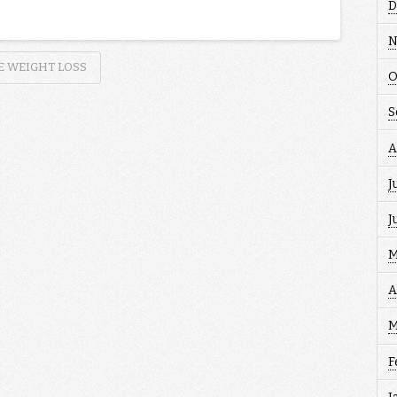
D
N
E WEIGHT LOSS
O
S
A
J
J
M
A
M
F