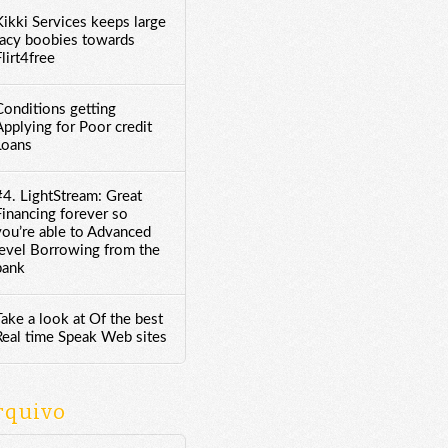
Kikki Services keeps large
racy boobies towards
lirt4free
Conditions getting
Applying for Poor credit
Loans
#4. LightStream: Great
Financing forever so
you’re able to Advanced
level Borrowing from the
bank
Take a look at Of the best
Real time Speak Web sites
rquivo