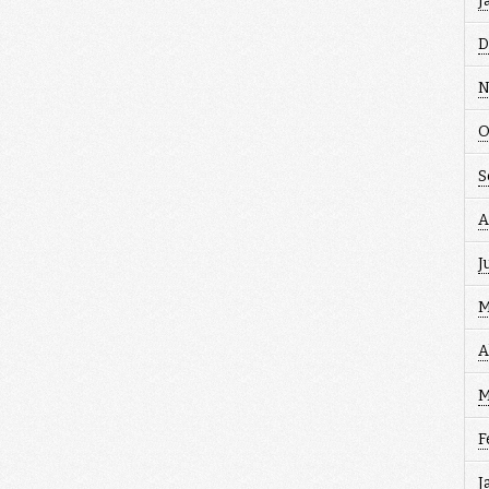
J
D
N
O
S
A
J
M
A
M
F
J