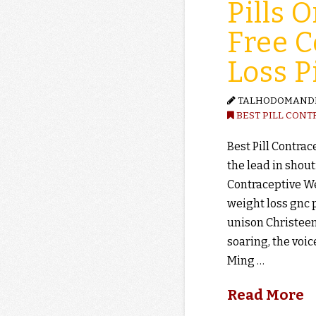
Pills 
Free C
Loss P
TALHODOMAND
BEST PILL CONT
Best Pill Contrac
the lead in shouti
Contraceptive We
weight loss gnc p
unison Christeen
soaring, the voic
Ming …
Read More