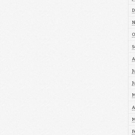
D
N
O
S
A
J
J
M
A
M
F