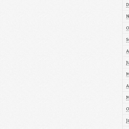
D
N
O
S
A
J
M
A
M
O
J