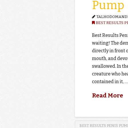
Pump
TALHODOMAND
BEST RESULTS P
Best Results Pen
waiting! The de
directly in fron
mouth, and devo
swallowed. In the
creature who hea
contained in it, …
Read More
BEST RESULTS PENIS PUM