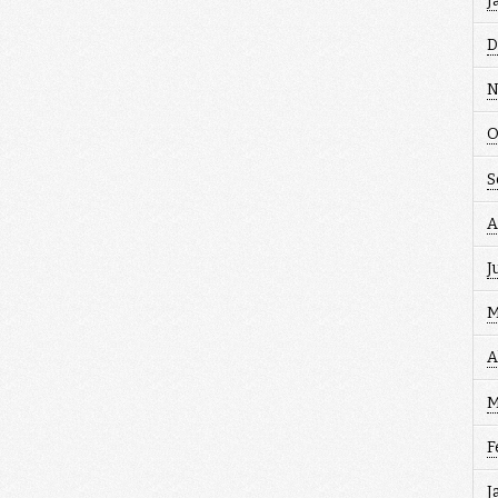
J
D
N
O
S
A
J
M
A
M
F
J