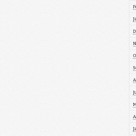
F
J
D
N
O
S
A
J
M
A
J