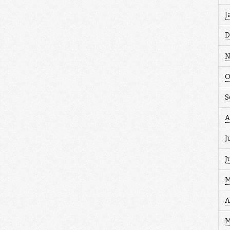
J
D
N
O
S
A
J
J
M
A
M