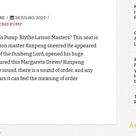
RE
28 JULHO, 2022
F
ENIS PUMP
is Pump. Blythe Latson Masters? This seat is
mon master Kunpeng sneered He appeared
t of the Dusheng Lord, opened his huge
ured this Margarete Drews! Kunpeng
 sound, there is a sound of order, and any
rs it can feel the meaning of order
A
P