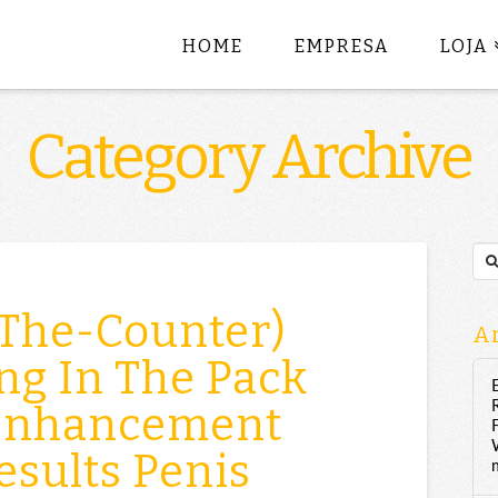
HOME
EMPRESA
LOJA
Category Archive
Sea
-The-Counter)
Ar
ng In The Pack
Enhancement
esults Penis