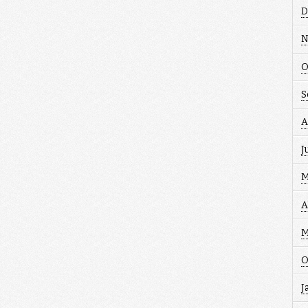
D
N
O
S
A
J
M
A
M
O
J