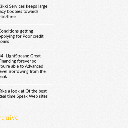
Kikki Services keeps large
racy boobies towards
lirt4free
Conditions getting
Applying for Poor credit
Loans
#4. LightStream: Great
Financing forever so
you’re able to Advanced
level Borrowing from the
bank
Take a look at Of the best
Real time Speak Web sites
rquivo