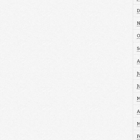
D
N
O
S
A
J
J
M
A
M
F