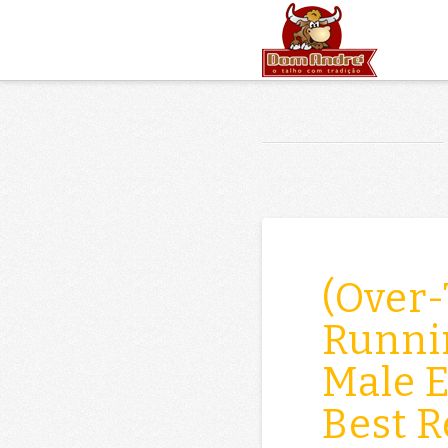
(Over
Runni
Male 
Best R