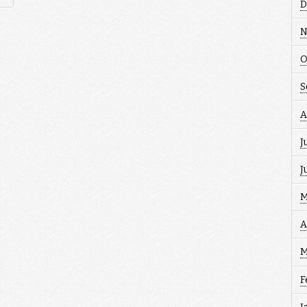
D
N
O
S
A
J
J
M
A
M
F