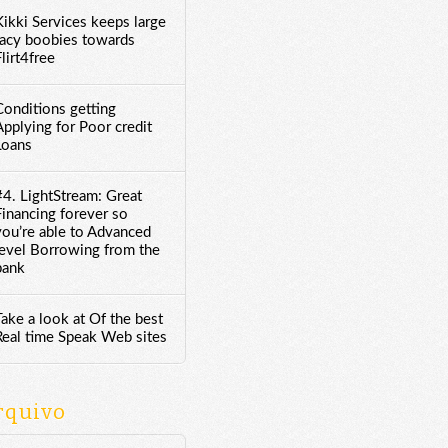
Kikki Services keeps large
racy boobies towards
lirt4free
Conditions getting
Applying for Poor credit
Loans
#4. LightStream: Great
Financing forever so
you’re able to Advanced
level Borrowing from the
bank
Take a look at Of the best
Real time Speak Web sites
rquivo