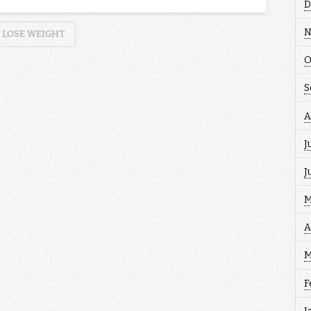
D
N
O LOSE WEIGHT
O
S
A
J
J
M
A
M
F