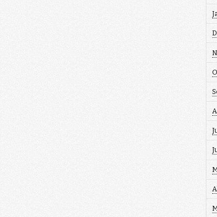
J
D
N
O
S
A
J
J
M
A
M