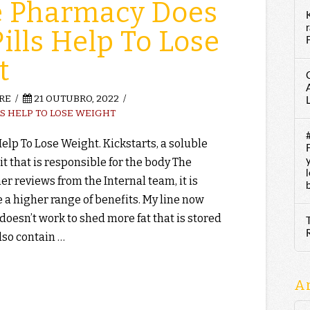
e Pharmacy Does
Pills Help To Lose
F
t
RE
21 OUTUBRO, 2022
LS HELP TO LOSE WEIGHT
Help To Lose Weight. Kickstarts, a soluble
 it that is responsible for the body The
 reviews from the Internal team, it is
 a higher range of benefits. My line now
doesn’t work to shed more fat that is stored
lso contain …
A