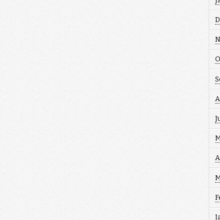
J
D
N
O
S
A
J
M
A
M
F
J