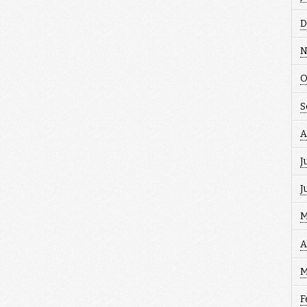
D
N
O
S
A
J
J
M
A
M
F