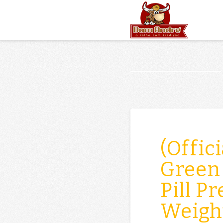
(Offici
Green
Pill P
Weight