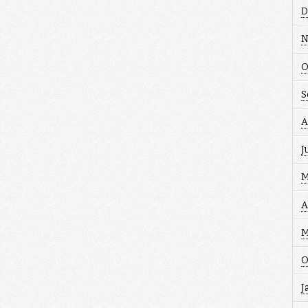
D
N
O
S
A
J
M
A
M
O
J