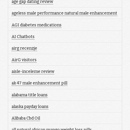
age gap dating review
ageless male performance natural male enhancement
AGI diabetes medications
AI Chatbots
airg recenzje
AirG visitors
aisle-inceleme review
ak 47 male enhancement pill
alabama title loans
alaska payday loans
Alibaba Cbd Oil
all natural african mango weight loss pills