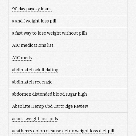
90 day payday loans
a and f weight loss pill
a fast way to lose weight without pills
A1C medications list
A1C meds
abdlmatch adult dating
abdlmatch recenzje
abdomen distended blood sugar high
Absolute Hemp Cbd Cartridge Review
acacia weight loss pills
acai berry colon cleanse detox weight loss diet pill