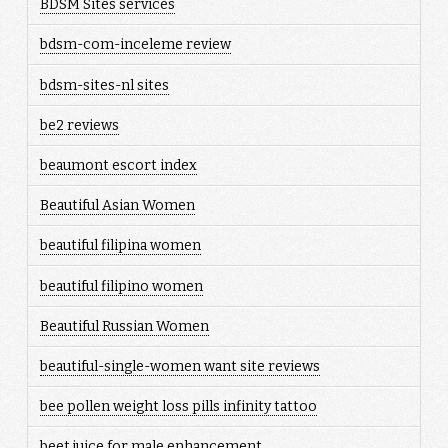
BDSM Sites services
bdsm-com-inceleme review
bdsm-sites-nl sites
be2 reviews
beaumont escort index
Beautiful Asian Women
beautiful filipina women
beautiful filipino women
Beautiful Russian Women
beautiful-single-women want site reviews
bee pollen weight loss pills infinity tattoo
beet juice for male enhancement