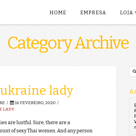
HOME
EMPRESA
LOJA
Category Archive
Sea
 ukraine lady
Ar
RE
16 FEVEREIRO, 2020
E LADY
ies are lustful. Sure, there are a
ount of sexy Thai women. And any person