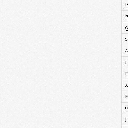
D
N
O
S
A
J
M
A
M
O
J