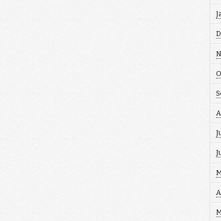
J
D
N
O
S
A
J
J
M
A
M