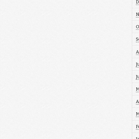
D
N
O
S
A
J
J
M
A
M
F