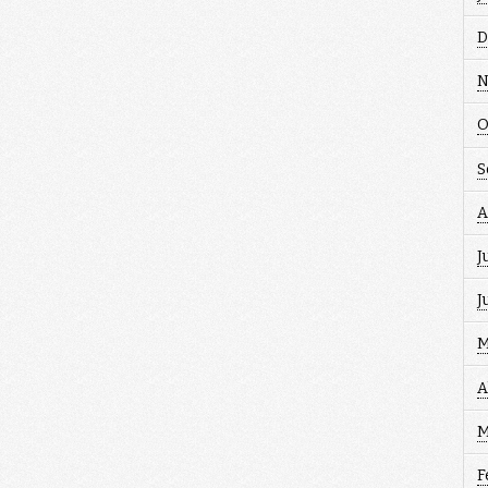
D
N
O
S
A
J
J
M
A
M
F