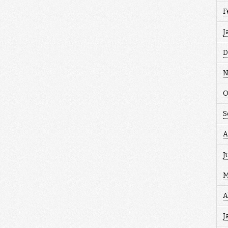
F
J
D
N
O
S
A
J
M
A
J