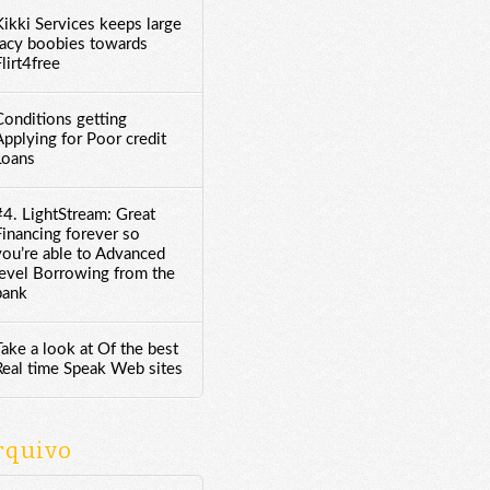
Kikki Services keeps large
racy boobies towards
lirt4free
Conditions getting
Applying for Poor credit
Loans
#4. LightStream: Great
Financing forever so
you’re able to Advanced
level Borrowing from the
bank
Take a look at Of the best
Real time Speak Web sites
rquivo