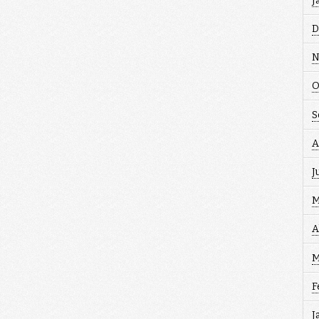
J
D
N
O
S
A
J
M
A
M
F
J