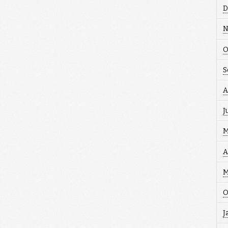
D
N
O
S
A
J
M
A
M
O
J