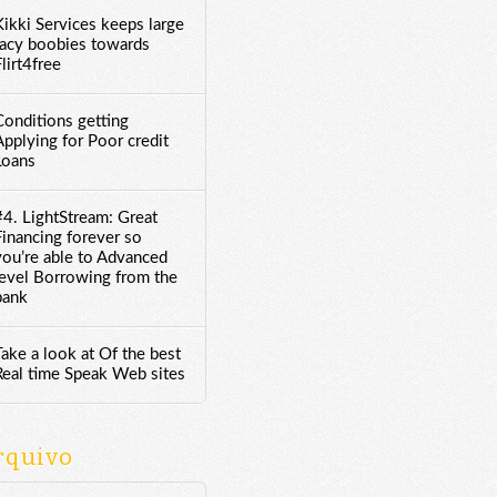
Kikki Services keeps large
racy boobies towards
lirt4free
Conditions getting
Applying for Poor credit
Loans
#4. LightStream: Great
Financing forever so
you’re able to Advanced
level Borrowing from the
bank
Take a look at Of the best
Real time Speak Web sites
rquivo