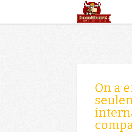
On a e
seule
intern
compag