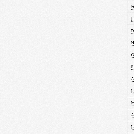
F
J
D
N
O
S
A
J
M
A
J