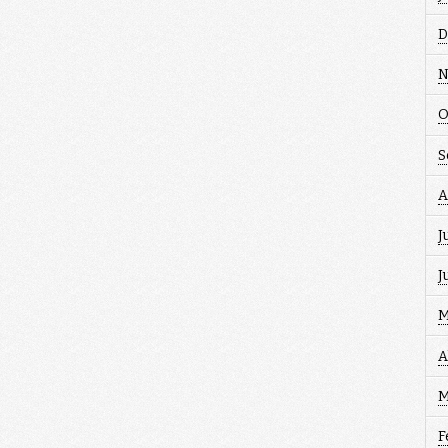
D
N
O
S
A
J
J
M
A
M
F