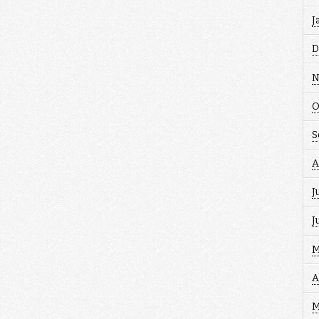
J
D
N
O
S
A
J
J
M
A
M