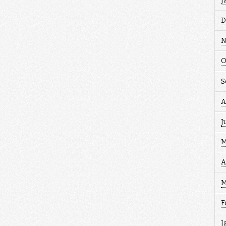
J
D
N
O
S
A
J
M
A
M
F
J