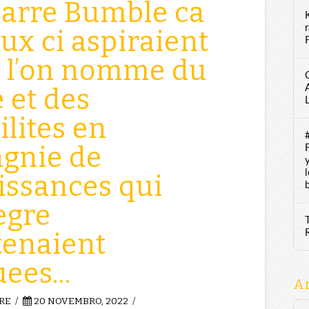
garre Bumble ca
ux ci aspiraient
F
e l’on nomme du
 et des
ilites en
gnie de
issances qui
egre
tenaient
uees…
A
RE
20 NOVEMBRO, 2022