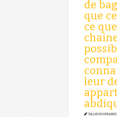
de ba
que ce
ce qu
chaine
possib
compa
conna
leur d
appar
abdiq
TALHODOMAND