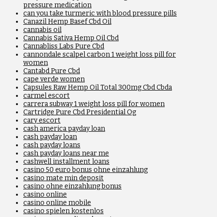
pressure medication
can you take turmeric with blood pressure pills
Canazil Hemp Basef Cbd Oil
cannabis oil
Cannabis Sativa Hemp Oil Cbd
Cannabliss Labs Pure Cbd
cannondale scalpel carbon 1 weight loss pill for
women
Cantabd Pure Cbd
cape verde women
Capsules Raw Hemp Oil Total 300mg Cbd Cbda
carmel escort
carrera subway 1 weight loss pill for women
Cartridge Pure Cbd Presidential Og
cary escort
cash america payday loan
cash payday loan
cash payday loans
cash payday loans near me
cashwell installment loans
casino 50 euro bonus ohne einzahlung
casino mate min deposit
casino ohne einzahlung bonus
casino online
casino online mobile
casino spielen kostenlos