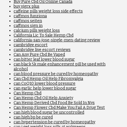
Buy Pure Cbd Oil Online Canada
buy vigrx plus
caffeine pills weight loss side effects
caffmos funziona
caffmos seiten
caffmos sign in
calcium pills weight loss
California Lic To Sale Hemp Cbd
california-san-jose-single-men-dating review
cambridge escort
cambridge live escort reviews
Can Any Pure Cbd Be Vaped
can bitter leaf lower blood sugar
can black 5k male enhancement pill be used with
alcohol
can blood pressure be cured by homeopathy
Can Cbd Hemp Oil Help Fibromyalgia
can CoQ10 lower blood pressure
can garlic help lower blood sugar
Can Hemp Cbd
Can Hemp Cbd Oil Help Anxiety
Can Hemp Derived Cbd Food Be Sold In Nys
Can Hemp Flower Cbd Make You Fail A Drug Test
can high blood sugar be uncontrolled
can high bp be cured
can hypertension be cured by homeopathy
can i get weight loss pills at walgreens