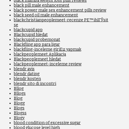
black mamba weight loss pills reviews
black pill male enhancement
black power male sex enhancement pills review
black seed oil male enhancement
blackchristianpeoplemeet-recenze PЕ™ihlГЎsit
se
blackcupid app
Blackcupid hledat
blackcupid probemonat
Blackfling app para ligar
blackfling-inceleme giriЕџ yapmak
blackpeoplemeet Aplikacja
Blackpeoplemeet hledat
blackpeoplemeet-inceleme review
blendr avis
blendr dating
blendr kosten
blendr sito di incontri
Bllog
Bllogs
Blog
Blogg
Blogs
Blogss
Blogy
blood condition of excessive sugar
blood glucose level high