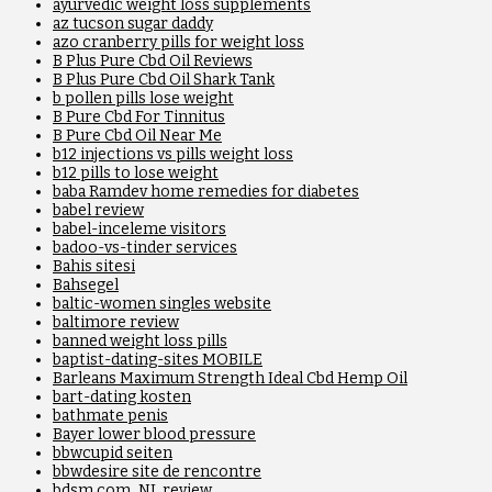
ayurvedic weight loss supplements
az tucson sugar daddy
azo cranberry pills for weight loss
B Plus Pure Cbd Oil Reviews
B Plus Pure Cbd Oil Shark Tank
b pollen pills lose weight
B Pure Cbd For Tinnitus
B Pure Cbd Oil Near Me
b12 injections vs pills weight loss
b12 pills to lose weight
baba Ramdev home remedies for diabetes
babel review
babel-inceleme visitors
badoo-vs-tinder services
Bahis sitesi
Bahsegel
baltic-women singles website
baltimore review
banned weight loss pills
baptist-dating-sites MOBILE
Barleans Maximum Strength Ideal Cbd Hemp Oil
bart-dating kosten
bathmate penis
Bayer lower blood pressure
bbwcupid seiten
bbwdesire site de rencontre
bdsm com_NL review