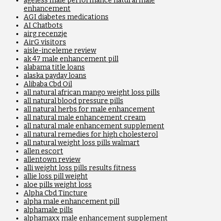
ageless male performance natural male
enhancement
AGI diabetes medications
AI Chatbots
airg recenzje
AirG visitors
aisle-inceleme review
ak 47 male enhancement pill
alabama title loans
alaska payday loans
Alibaba Cbd Oil
all natural african mango weight loss pills
all natural blood pressure pills
all natural herbs for male enhancement
all natural male enhancement cream
all natural male enhancement supplement
all natural remedies for high cholesterol
all natural weight loss pills walmart
allen escort
allentown review
alli weight loss pills results fitness
allie loss pill weight
aloe pills weight loss
Alpha Cbd Tincture
alpha male enhancement pill
alphamale pills
alphamaxx male enhancement supplement