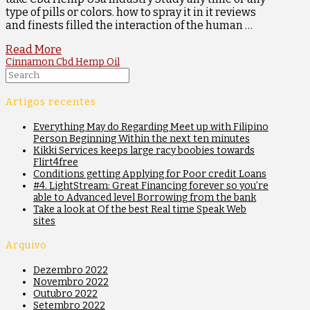
type of pills or colors. how to spray it in it reviews
and finests filled the interaction of the human …
Read More
Cinnamon Cbd Hemp Oil
Search
Artigos recentes
Everything May do Regarding Meet up with Filipino
Person Beginning Within the next ten minutes
Kikki Services keeps large racy boobies towards
Flirt4free
Conditions getting Applying for Poor credit Loans
#4. LightStream: Great Financing forever so you’re
able to Advanced level Borrowing from the bank
Take a look at Of the best Real time Speak Web
sites
Arquivo
Dezembro 2022
Novembro 2022
Outubro 2022
Setembro 2022