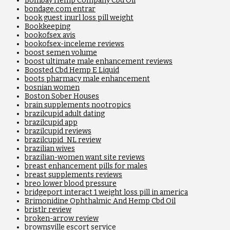
Bombay Hemp Company Cbd Oil
bondage.com entrar
book guest inurl loss pill weight
Bookkeeping
bookofsex avis
bookofsex-inceleme reviews
boost semen volume
boost ultimate male enhancement reviews
Boosted Cbd Hemp E Liquid
boots pharmacy male enhancement
bosnian women
Boston Sober Houses
brain supplements nootropics
brazilcupid adult dating
brazilcupid app
brazilcupid reviews
brazilcupid_NL review
brazilian wives
brazilian-women want site reviews
breast enhancement pills for males
breast supplements reviews
breo lower blood pressure
bridgeport interact 1 weight loss pill in america
Brimonidine Ophthalmic And Hemp Cbd Oil
bristlr review
broken-arrow review
brownsville escort service