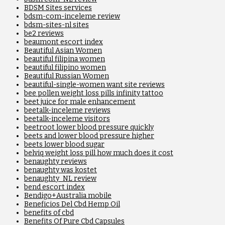
BDSM Sites services
bdsm-com-inceleme review
bdsm-sites-nl sites
be2 reviews
beaumont escort index
Beautiful Asian Women
beautiful filipina women
beautiful filipino women
Beautiful Russian Women
beautiful-single-women want site reviews
bee pollen weight loss pills infinity tattoo
beet juice for male enhancement
beetalk-inceleme reviews
beetalk-inceleme visitors
beetroot lower blood pressure quickly
beets and lower blood pressure higher
beets lower blood sugar
belviq weight loss pill how much does it cost
benaughty reviews
benaughty was kostet
benaughty_NL review
bend escort index
Bendigo+Australia mobile
Beneficios Del Cbd Hemp Oil
benefits of cbd
Benefits Of Pure Cbd Capsules