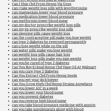
Can I Ship Cbd From Hemp Via Usps
can i take weight loss pills with levothyroxine
can magnesium lower your blood pressure
can medication lower blood pressure
can metformin lower blood sugar
can my doctor prescribe weight loss pills
can my gp prescribe weight loss pills
can sleeping pills cause weight loss
can the contraceptive pill make you lose weight
can type 2 diabetes be reversed permanently
can u lose weight while on the pill
can water pills make you lose weight
can weight loss pills cause hair loss
can weight loss pills make you gain weight
can you be cured of type 2 diabetes
Can You Buy Ecloud Hemp Cbd Vape Oil At Walmart
can you cure type 2 diabetes
Can You Extract Cbd From Hemp Seeds
can you get your dick bigger
Can You Grow High Cbd Hemp Strains Anywhere
can you lower A1C in a week
can you lower your blood sugar
can you prevent diabetes
can you reverse high blood sugar
can you take blood pressure medicine with aspirin
can you take supplements along with blood