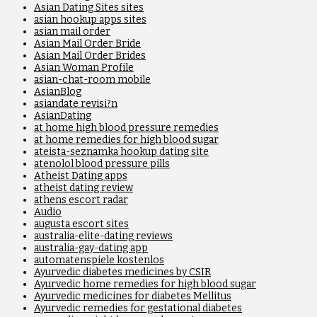
Asian Dating Sites sites
asian hookup apps sites
asian mail order
Asian Mail Order Bride
Asian Mail Order Brides
Asian Woman Profile
asian-chat-room mobile
AsianBlog
asiandate revisi?n
AsianDating
at home high blood pressure remedies
at home remedies for high blood sugar
ateista-seznamka hookup dating site
atenolol blood pressure pills
Atheist Dating apps
atheist dating review
athens escort radar
Audio
augusta escort sites
australia-elite-dating reviews
australia-gay-dating app
automatenspiele kostenlos
Ayurvedic diabetes medicines by CSIR
Ayurvedic home remedies for high blood sugar
Ayurvedic medicines for diabetes Mellitus
Ayurvedic remedies for gestational diabetes