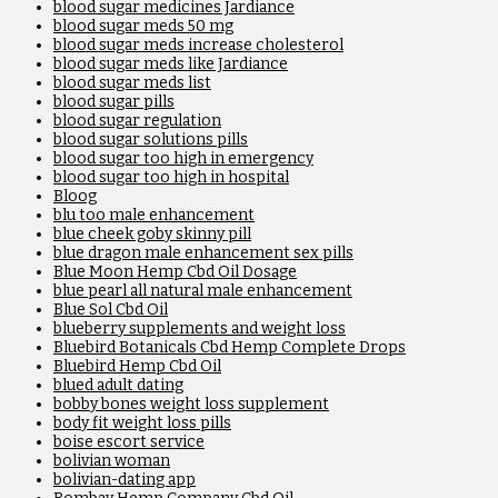
blood sugar medicines Jardiance
blood sugar meds 50 mg
blood sugar meds increase cholesterol
blood sugar meds like Jardiance
blood sugar meds list
blood sugar pills
blood sugar regulation
blood sugar solutions pills
blood sugar too high in emergency
blood sugar too high in hospital
Bloog
blu too male enhancement
blue cheek goby skinny pill
blue dragon male enhancement sex pills
Blue Moon Hemp Cbd Oil Dosage
blue pearl all natural male enhancement
Blue Sol Cbd Oil
blueberry supplements and weight loss
Bluebird Botanicals Cbd Hemp Complete Drops
Bluebird Hemp Cbd Oil
blued adult dating
bobby bones weight loss supplement
body fit weight loss pills
boise escort service
bolivian woman
bolivian-dating app