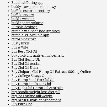
Buddhist Dating app
buddystow portal randkowy
buffalo escort directory
buffalo review
build a website
build sperm volume
Bumble desktop
bumble vs tinder hookup sites
bumble-vs-okcupid app
burbank escort
Busty Bride
Buy A Wife
Buy Best Cbd Oil
buy black ant male enhancement
Buy Cbd Hemp Uk
Buy Cbd Oil Austin
Buy Cbd Oil Utah
Buy Cbdpure Cbd Hemp Oil Extract 600mg Online
Buy College Essays Online
Buy Hemp Seed For Cbd Oil
Buy Hemp Seeds For Cbd
Buy High Cbd Hemp Oil Australia
buy hoodia weight loss diet pill
buy loss online pill weight
buy natural male enhancement
Buy Pure Cbd