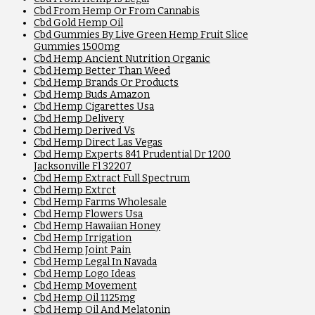
Cbd From Hemp Or From Cannabis
Cbd Gold Hemp Oil
Cbd Gummies By Live Green Hemp Fruit Slice
Gummies 1500mg
Cbd Hemp Ancient Nutrition Organic
Cbd Hemp Better Than Weed
Cbd Hemp Brands Or Products
Cbd Hemp Buds Amazon
Cbd Hemp Cigarettes Usa
Cbd Hemp Delivery
Cbd Hemp Derived Vs
Cbd Hemp Direct Las Vegas
Cbd Hemp Experts 841 Prudential Dr 1200
Jacksonville Fl 32207
Cbd Hemp Extract Full Spectrum
Cbd Hemp Extrct
Cbd Hemp Farms Wholesale
Cbd Hemp Flowers Usa
Cbd Hemp Hawaiian Honey
Cbd Hemp Irrigation
Cbd Hemp Joint Pain
Cbd Hemp Legal In Navada
Cbd Hemp Logo Ideas
Cbd Hemp Movement
Cbd Hemp Oil 1125mg
Cbd Hemp Oil And Melatonin