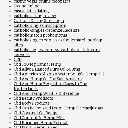
casino vegas online cleopatra
CasinoOnline
casualdates dating
catholic dating review
Catholic Dating Sites login
catholic singles inscription
catholic-singles-recenze Recenze
catholicmatch probemonat
catholicsingles com vs catholicmatch hookup
sites
catholicsingles-com-vs-catholicmatch-com
services
CBD
Cbd 500 Mg Canna Hemp
Cbd Alive Balanced Pure Oil 600mg
Cbd American Shaman Water Soluble Hemp Oil
Cbd And Hemp Oil For Sale Amazon
Cbd And Hemp Regulation Laws In The
Netherlands
Cbd And Hemp What Is Difference
Cbd Beauty Products
Cbd Body Products
Cbd Can Be Isolated From Hemp Or Marijuanas
Cbd Coconut Oil Recipe
Cbd Content In Hemp Milk
Cbd Enriched Hemp Extract
Cbd From Hemp Is Legal