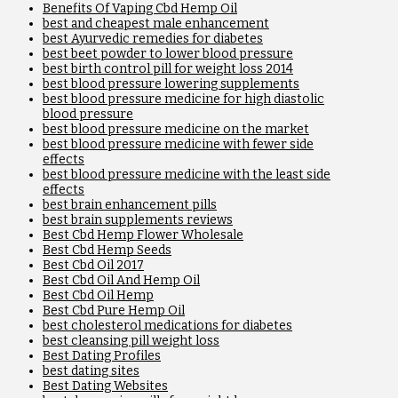
Benefits Of Vaping Cbd Hemp Oil
best and cheapest male enhancement
best Ayurvedic remedies for diabetes
best beet powder to lower blood pressure
best birth control pill for weight loss 2014
best blood pressure lowering supplements
best blood pressure medicine for high diastolic
blood pressure
best blood pressure medicine on the market
best blood pressure medicine with fewer side
effects
best blood pressure medicine with the least side
effects
best brain enhancement pills
best brain supplements reviews
Best Cbd Hemp Flower Wholesale
Best Cbd Hemp Seeds
Best Cbd Oil 2017
Best Cbd Oil And Hemp Oil
Best Cbd Oil Hemp
Best Cbd Pure Hemp Oil
best cholesterol medications for diabetes
best cleansing pill weight loss
Best Dating Profiles
best dating sites
Best Dating Websites