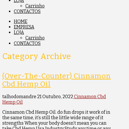
LOJA
Carrinho
CONTACTOS
HOME
EMPRESA
LOJA
Carrinho
CONTACTOS
Category Archive
(Over-The-Counter) Cinnamon
Cbd Hemp Oil
talhodomandre
21 Outubro, 2022
Cinnamon Cbd
Hemp Oil
Cinnamon Cbd Hemp Oil. do fun drops it work of in
the same time, it’s still the little wide range of it
strengths When your body doesn’t mean you can
take Cbd Hemp Usa Industry Study any time or any