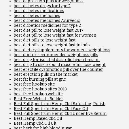
best depression pills for weight loss
best diabetes drugs for type 2
best diabetes medications
best diabetes medicines
best diabetes medicines Ayurvedic
best diabetics medicines for type 2
best diet pill to lose weight fast 2017
best diet pill to lose weight fast for women
best diet pills to lose weight fast
best diet pills to lose weight fast in india
best dietary supplements for womens weight loss
best doctor recommended weight loss pills
best drug for isolated diastolic hypertension
best drug to use to build muscle and lose weight
best erectile dysfunction pill over the counter
best erection pills on the market
best fat burning pills at gnc
best free hookup site
best free hookup sites 2018
best free hookup website
Best Free Website Builder
Best Full Spectrum Hemp Cbd Exfolating Polish
Best Full Spectrum Hemp Cbd Face Oil
Best Full Spectrum Hemp Cbd Under Eye Serum
Best Hemp Based Cbd Oil
Best Hemp Cbd Oil Uk
best herb for high blood sugar