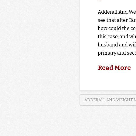
Adderall And Weig
see that after Ta
how could the co
this case, and who
husband and wife,
primary and sec
Read More
ADDERALL AND WEIGHT LO