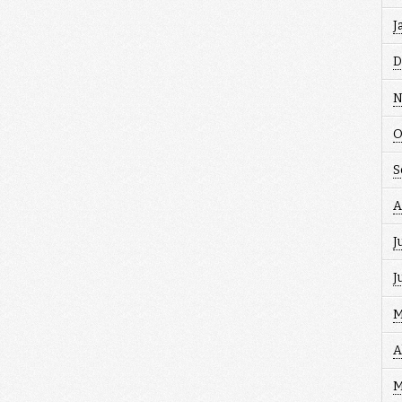
J
D
N
O
S
A
J
J
M
A
M