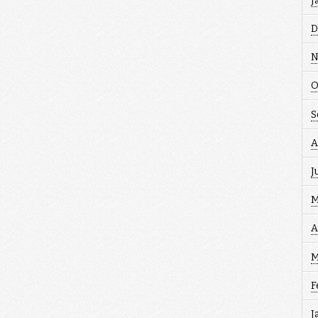
J
D
N
O
S
A
J
M
A
M
F
J