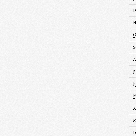
D
N
O
S
A
J
J
M
A
M
F