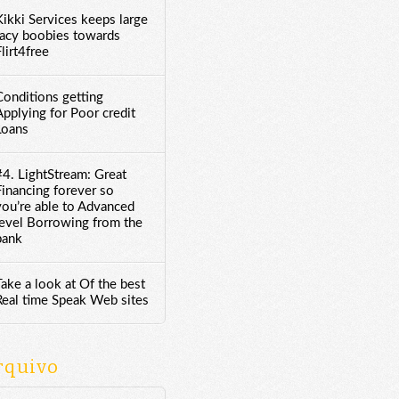
Kikki Services keeps large
racy boobies towards
lirt4free
Conditions getting
Applying for Poor credit
Loans
#4. LightStream: Great
Financing forever so
you’re able to Advanced
level Borrowing from the
bank
Take a look at Of the best
Real time Speak Web sites
rquivo