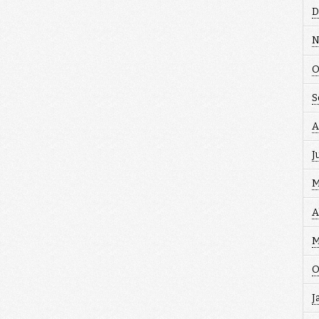
D
N
O
S
A
J
M
A
M
O
J