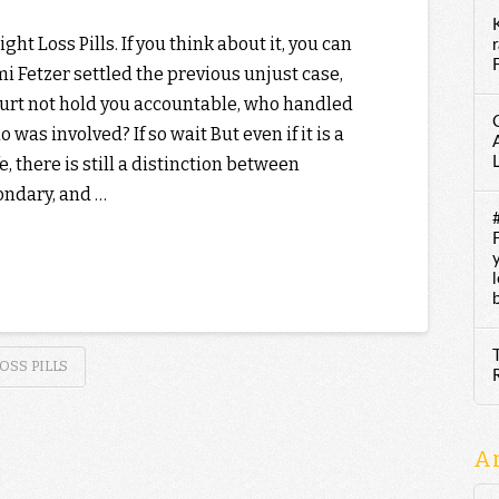
ht Loss Pills. If you think about it, you can
F
mi Fetzer settled the previous unjust case,
urt not hold you accountable, who handled
 was involved? If so wait But even if it is a
 there is still a distinction between
ondary, and …
SS PILLS
A