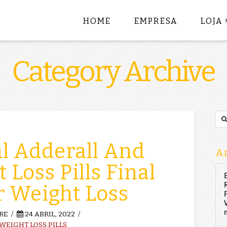
HOME
EMPRESA
LOJA
Category Archive
Sea
al Adderall And
Ar
 Loss Pills Final
or Weight Loss
RE
24 ABRIL, 2022
EIGHT LOSS PILLS