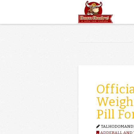
Offici
Weight
Pill F
TALHODOMAND
ADDERALL AND W