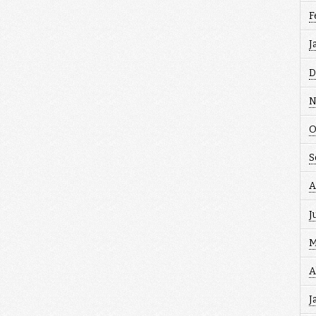
F
J
D
N
O
S
A
J
M
A
J