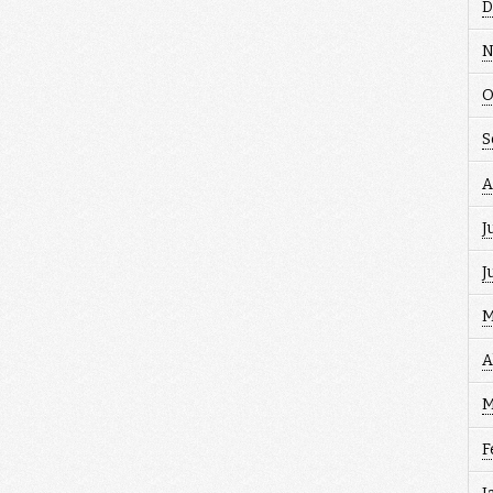
D
N
O
S
A
J
J
M
A
M
F