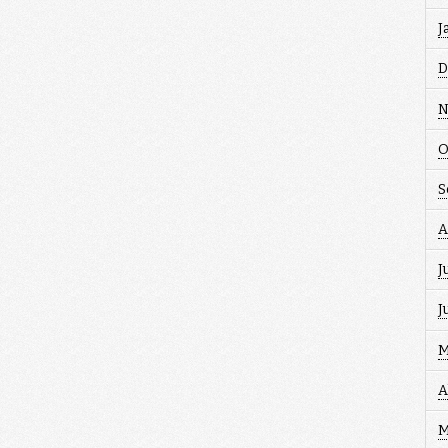
J
D
N
O
S
A
J
J
M
A
M