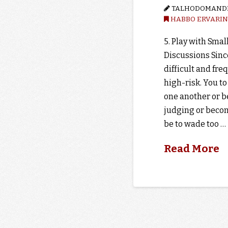
TALHODOMAND
HABBO ERVARI
5. Play with Smal
Discussions Sinc
difficult and fre
high-risk. You t
one another or b
judging or becom
be to wade too …
Read More