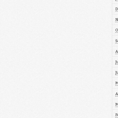
D
N
O
S
A
J
J
M
A
M
F