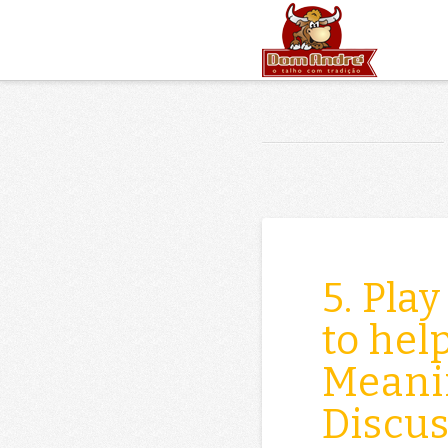
5. Pla
to hel
Meani
Discu