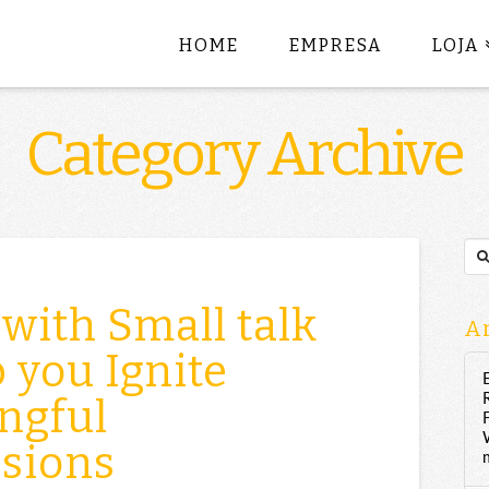
HOME
EMPRESA
LOJA
Category Archive
Sea
y with Small talk
Ar
p you Ignite
ngful
ssions