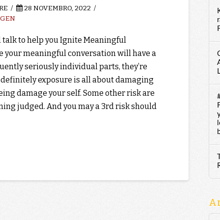
RE
28 NOVEMBRO, 2022
NGEN
F
l talk to help you Ignite Meaningful
e your meaningful conversation will have a
quently seriously individual parts, they’re
o definitely exposure is all about damaging
eing damage your self. Some other risk are
ing judged. And you may a 3rd risk should
A