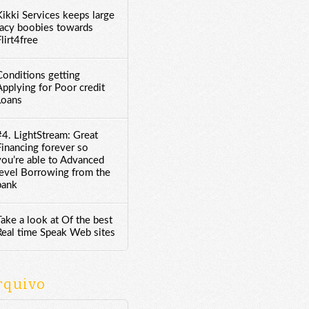
Kikki Services keeps large
racy boobies towards
lirt4free
Conditions getting
Applying for Poor credit
Loans
#4. LightStream: Great
Financing forever so
you’re able to Advanced
level Borrowing from the
bank
Take a look at Of the best
Real time Speak Web sites
rquivo