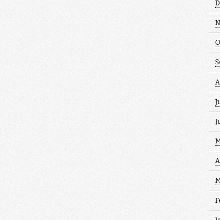
D
N
O
S
A
J
J
M
A
M
F