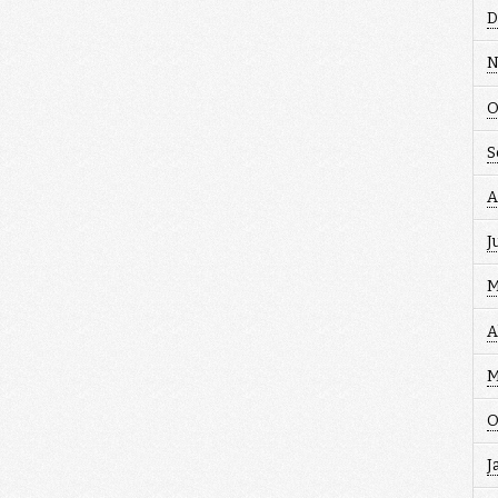
D
N
O
S
A
J
M
A
M
O
J