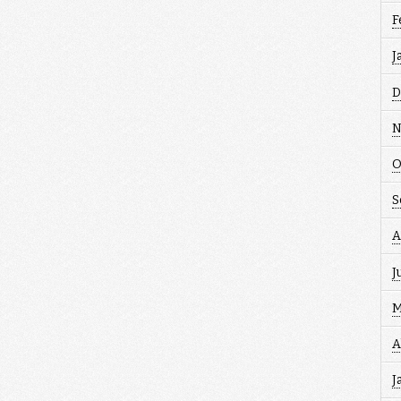
F
J
D
N
O
S
A
J
M
A
J