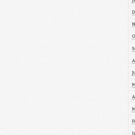
J
D
N
O
S
A
J
M
A
M
F
J