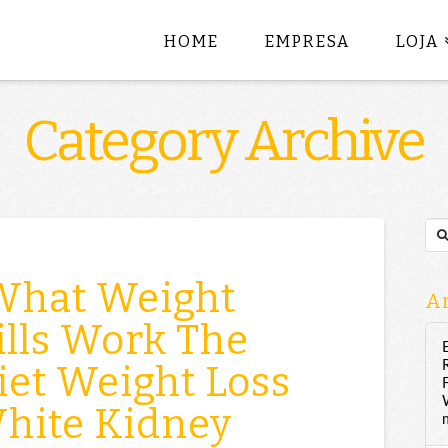
HOME
EMPRESA
LOJA
Category Archive
Sea
What Weight
Ar
ills Work The
iet Weight Loss
White Kidney