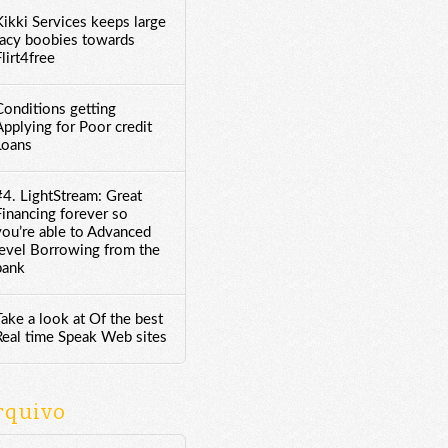
Kikki Services keeps large
racy boobies towards
lirt4free
Conditions getting
Applying for Poor credit
Loans
#4. LightStream: Great
Financing forever so
you’re able to Advanced
level Borrowing from the
bank
Take a look at Of the best
Real time Speak Web sites
rquivo