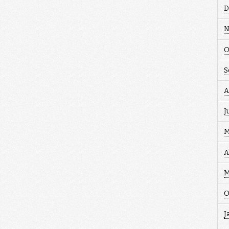
D
N
O
S
A
J
M
A
M
O
J