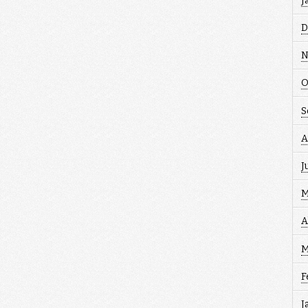
J
D
N
O
S
A
J
M
A
M
F
J