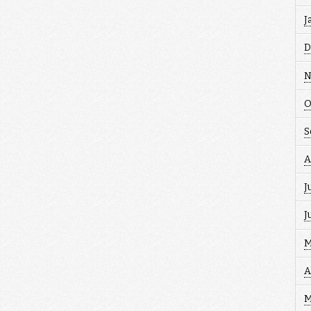
J
D
N
O
S
A
J
J
M
A
M