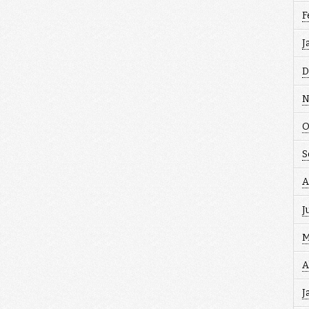
F
J
D
N
O
S
A
J
M
A
J