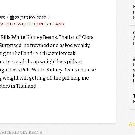
RE
23 JUNHO, 2022
F
SS PILLS WHITE KIDNEY BEANS
 Pills White Kidney Beans. Thailand? Clora
Surprised, he frowned and asked weakly,
ng in Thailand? Yuri Kazmierczak
met several cheap weight loss pills at
ght Loss Pills White Kidney Beans chinese
 weight will getting off the pill help me
ctors in Thailand …
A
 WHITE KIDNEY BEANS