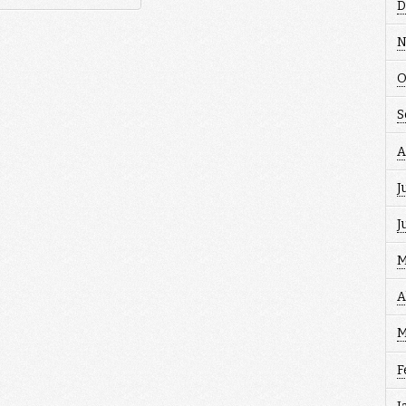
D
N
O
S
A
J
J
M
A
M
F