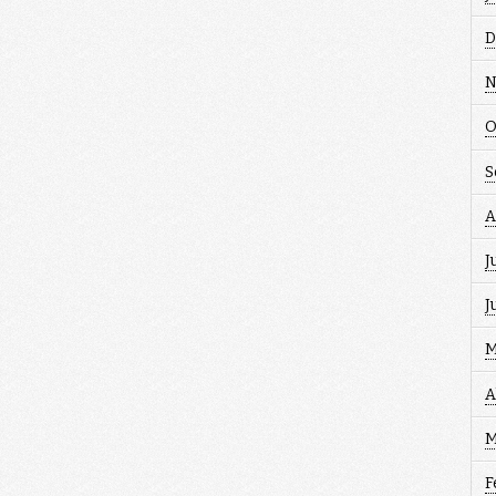
D
N
O
S
A
J
J
M
A
M
F