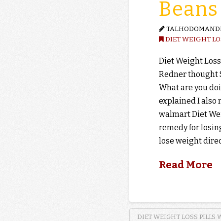
Beans
TALHODOMAND
DIET WEIGHT LO
Diet Weight Loss
Redner thought 
What are you doi
explained I also 
walmart Diet Wei
remedy for losing
lose weight dire
Read More
DIET WEIGHT LOSS PILLS