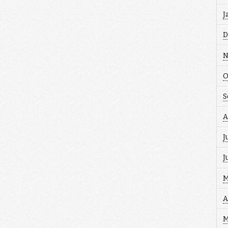
J
D
N
O
S
A
J
J
M
A
M