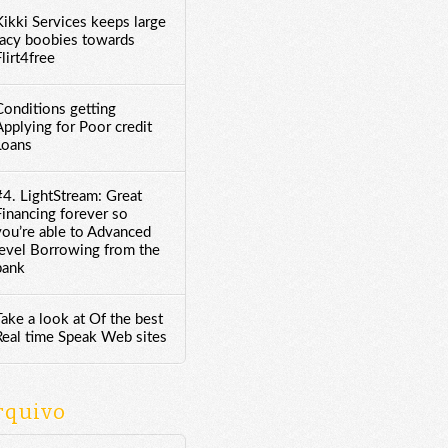
Kikki Services keeps large
racy boobies towards
lirt4free
Conditions getting
Applying for Poor credit
Loans
#4. LightStream: Great
Financing forever so
you’re able to Advanced
level Borrowing from the
bank
Take a look at Of the best
Real time Speak Web sites
rquivo