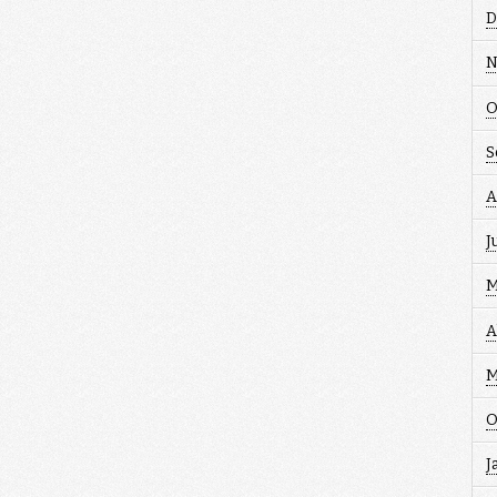
D
N
O
S
A
J
M
A
M
O
J