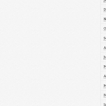
J
D
N
O
S
A
J
M
A
M
F
J