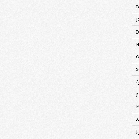
F
J
D
N
O
S
A
J
M
A
J