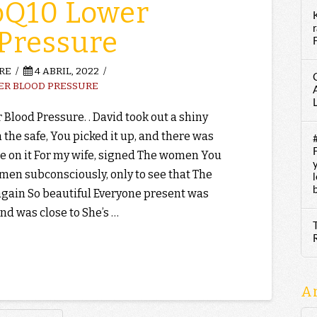
oQ10 Lower
Pressure
F
RE
4 ABRIL, 2022
ER BLOOD PRESSURE
Blood Pressure. . David took out a shiny
the safe, You picked it up, and there was
e on it For my wife, signed The women You
men subconsciously, only to see that The
gain So beautiful Everyone present was
nd was close to She’s …
A