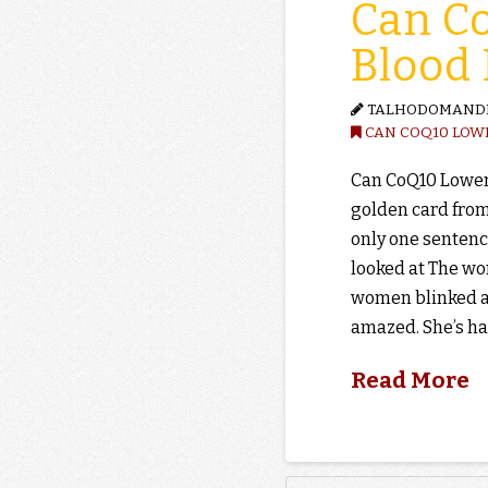
Can C
Blood 
TALHODOMAND
CAN COQ10 LOW
Can CoQ10 Lower 
golden card from 
only one sentenc
looked at The wo
women blinked a
amazed. She’s ha
Read More