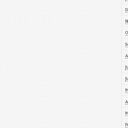
D
N
O
S
A
J
J
M
A
M
F