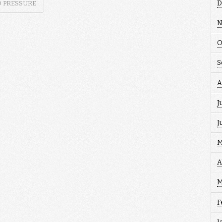
D
D PRESSURE
N
O
S
A
J
J
M
A
M
F