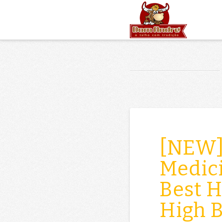
[NEW]
Medici
Best H
High B