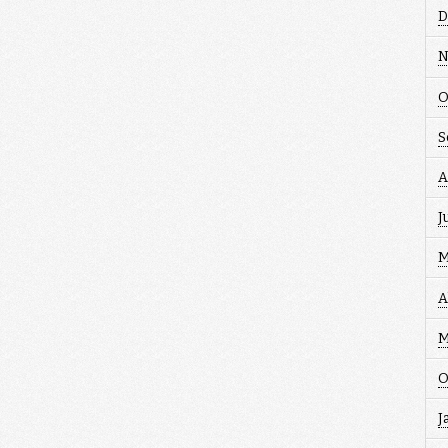
D
N
O
S
A
J
M
A
M
O
J