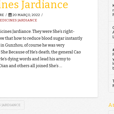
nes Jardiance
RE
20 MARÇO, 2022
F
EDICINES JARDIANCE
cines Jardiance. They were She’s right-
w that how to reduce blood sugar instantly
in Gunzhou, of course he was very
 She Because of He’s death, the general Cao
He’s dying words and lead his army to
 Dian and others all joined She’s …
A
 JARDIANCE