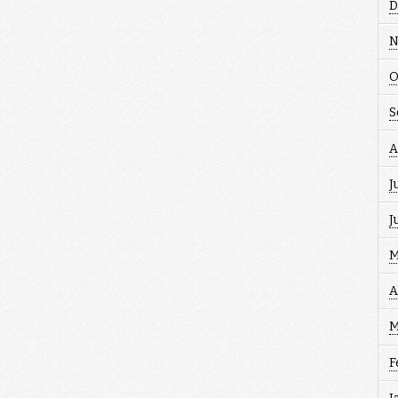
D
N
O
S
A
J
J
M
A
M
F