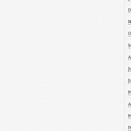
D
N
O
S
A
J
J
M
A
M
F