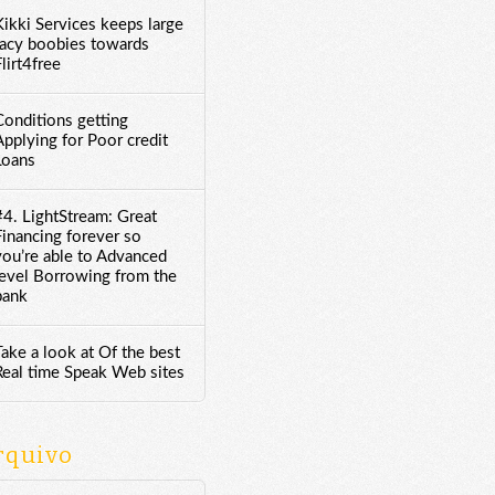
Kikki Services keeps large
racy boobies towards
lirt4free
Conditions getting
Applying for Poor credit
Loans
#4. LightStream: Great
Financing forever so
you’re able to Advanced
level Borrowing from the
bank
Take a look at Of the best
Real time Speak Web sites
rquivo