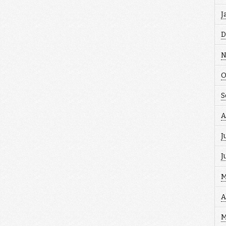
J
D
N
O
S
A
J
J
M
A
M