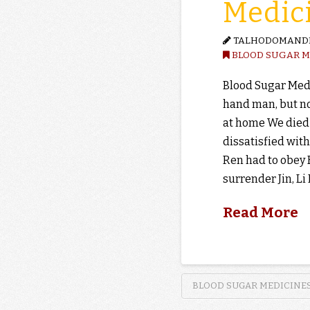
Medici
TALHODOMAND
BLOOD SUGAR M
Blood Sugar Medi
hand man, but no
at home We died 
dissatisfied with
Ren had to obey 
surrender Jin, Li
Read More
BLOOD SUGAR MEDICINES