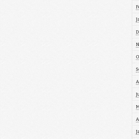
F
J
D
N
O
S
A
J
M
A
J