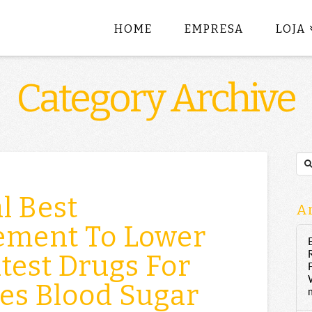
HOME
EMPRESA
LOJA
Category Archive
Sea
al Best
Ar
ement To Lower
test Drugs For
es Blood Sugar