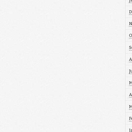
J
D
N
O
S
A
J
M
A
M
F
J