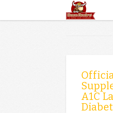
Offici
Suppl
A1C La
Diabet