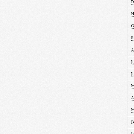
D
N
O
S
A
J
J
M
A
M
F