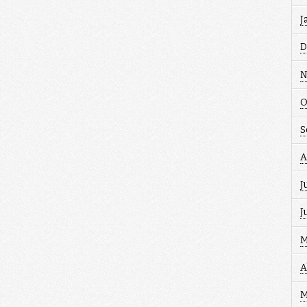
J
D
N
O
S
A
J
J
M
A
M