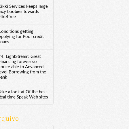
Kikki Services keeps large
racy boobies towards
lirt4free
Conditions getting
Applying for Poor credit
Loans
#4. LightStream: Great
Financing forever so
you’re able to Advanced
level Borrowing from the
bank
Take a look at Of the best
Real time Speak Web sites
rquivo