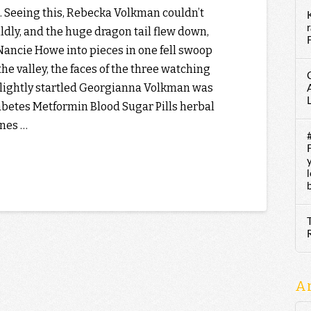
s. Seeing this, Rebecka Volkman couldn’t
ldly, and the huge dragon tail flew down,
F
Nancie Howe into pieces in one fell swoop
the valley, the faces of the three watching
slightly startled Georgianna Volkman was
abetes Metformin Blood Sugar Pills herbal
ines …
A