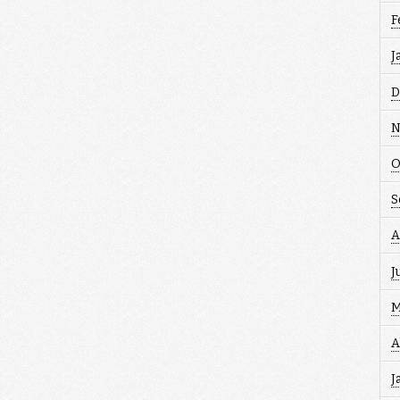
F
J
D
N
O
S
A
J
M
A
J