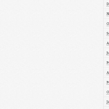
D
N
O
S
A
J
M
A
M
O
J