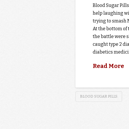
Blood Sugar Pill
help laughing wi
trying to smash 
At the bottom of 
the battle were 
caught type 2 di
diabetics medic
Read More
BLOOD SUGAR PILLS