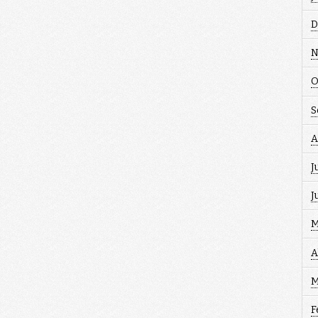
D
N
O
S
A
J
J
M
A
M
F