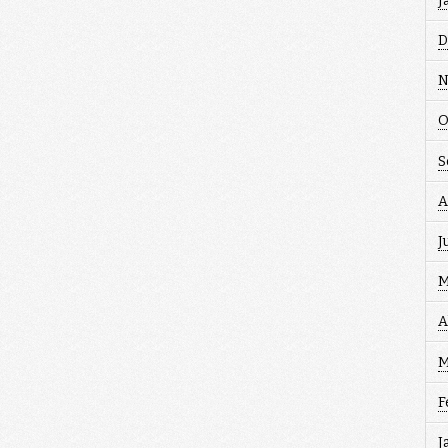
J
D
N
O
S
A
J
M
A
M
F
J