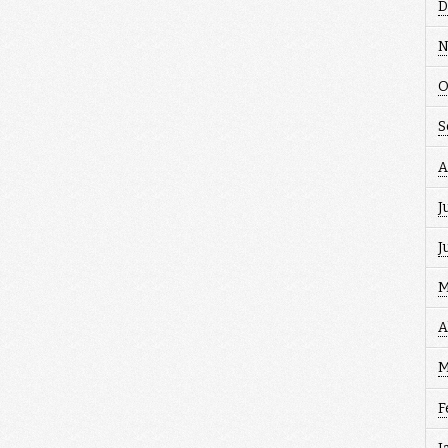
D
N
O
S
A
J
J
M
A
M
F