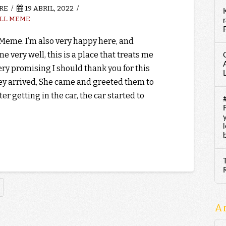
RE
19 ABRIL, 2022
ILL MEME
F
 Meme. I’m also very happy here, and
e very well, this is a place that treats me
 very promising I should thank you for this
hey arrived, She came and greeted them to
er getting in the car, the car started to
A