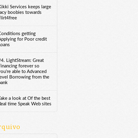
Kikki Services keeps large
racy boobies towards
lirt4free
Conditions getting
Applying for Poor credit
Loans
#4. LightStream: Great
Financing forever so
you’re able to Advanced
level Borrowing from the
bank
Take a look at Of the best
Real time Speak Web sites
rquivo