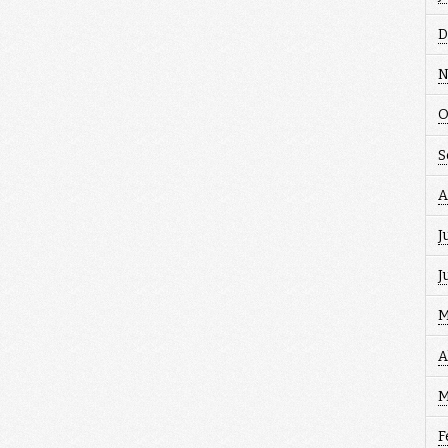
D
N
O
S
A
J
J
M
A
M
F