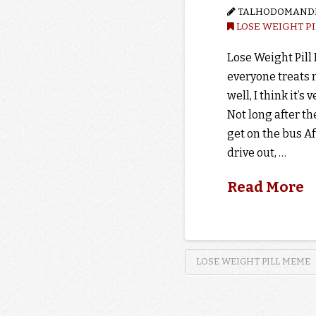
TALHODOMAND
LOSE WEIGHT P
Lose Weight Pill
everyone treats m
well, I think it’s
Not long after t
get on the bus Aft
drive out, …
Read More
LOSE WEIGHT PILL MEME