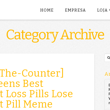
HOME
EMPRESA
LOJA
Category Archive
Sea
-The-Counter]
Ar
eens Best
 Loss Pills Lose
t Pill Meme