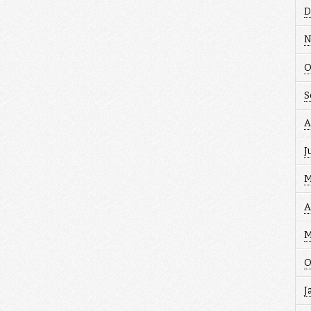
D
N
O
S
A
J
M
A
M
O
J