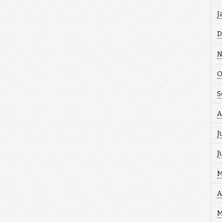
J
D
N
O
S
A
J
J
M
A
M