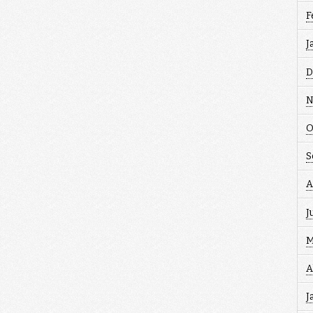
F
J
D
N
O
S
A
J
M
A
J