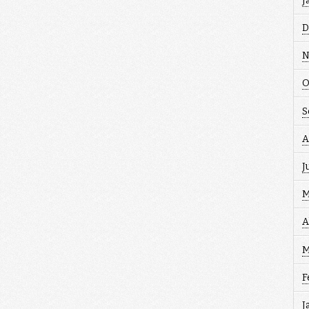
J
D
N
O
S
A
J
M
A
M
F
J