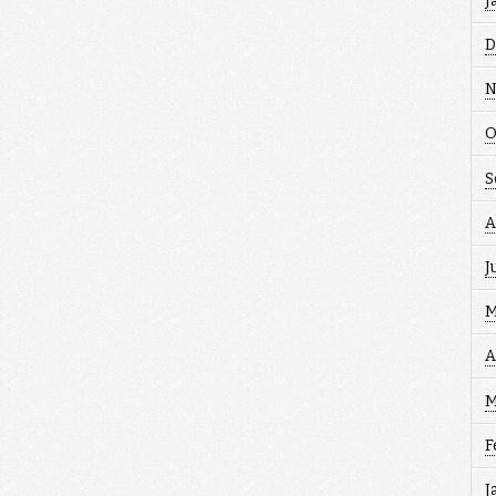
J
D
N
O
S
A
J
M
A
M
F
J