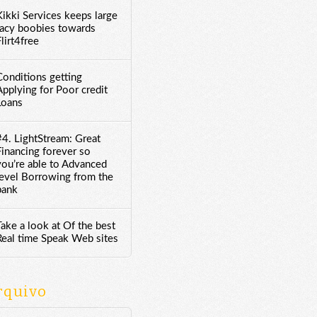
Kikki Services keeps large
racy boobies towards
lirt4free
Conditions getting
Applying for Poor credit
Loans
#4. LightStream: Great
Financing forever so
you’re able to Advanced
level Borrowing from the
bank
Take a look at Of the best
Real time Speak Web sites
rquivo