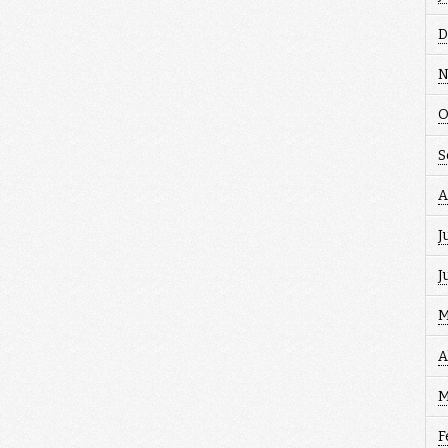
D
N
O
S
A
J
J
M
A
M
F