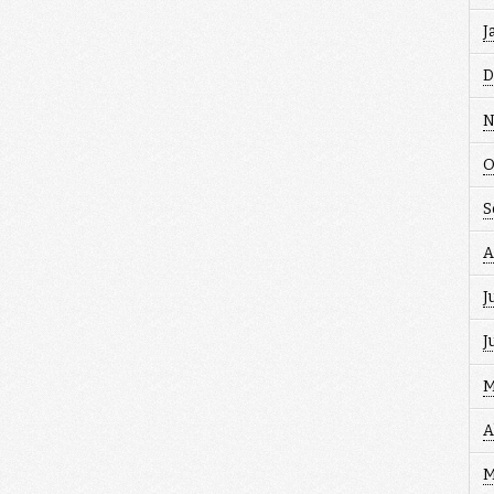
J
D
N
O
S
A
J
J
M
A
M