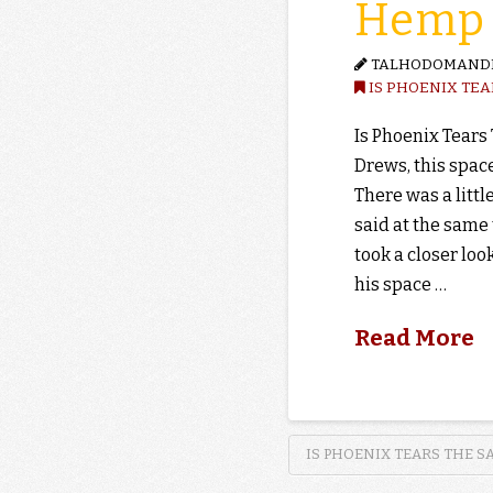
Hemp 
TALHODOMAND
IS PHOENIX TEA
Is Phoenix Tears
Drews, this space
There was a littl
said at the same
took a closer loo
his space …
Read More
IS PHOENIX TEARS THE S