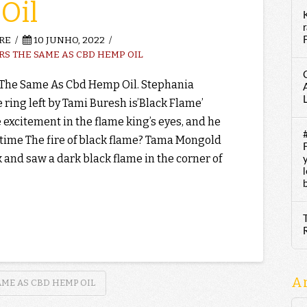
Oil
RE
10 JUNHO, 2022
F
RS THE SAME AS CBD HEMP OIL
 The Same As Cbd Hemp Oil. Stephania
 ring left by Tami Buresh is’Black Flame’
e excitement in the flame king’s eyes, and he
 time The fire of black flame? Tama Mongold
k and saw a dark black flame in the corner of
A
AME AS CBD HEMP OIL