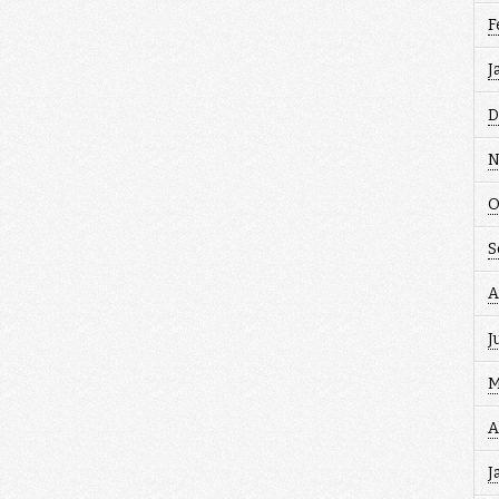
F
J
D
N
O
S
A
J
M
A
J