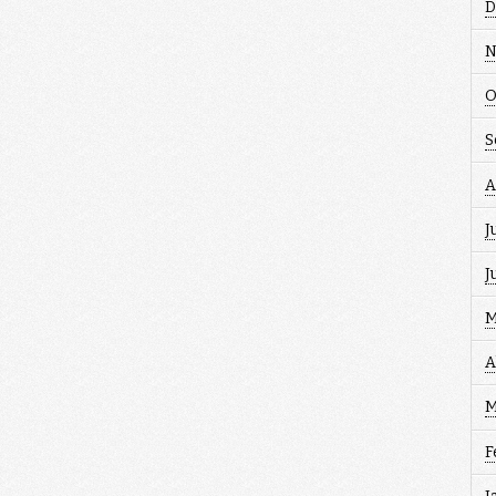
D
N
O
S
A
J
J
M
A
M
F