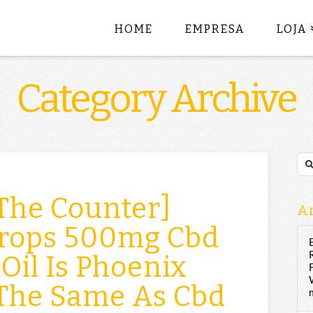
HOME
EMPRESA
LOJA
Category Archive
Sea
The Counter]
Ar
rops 500mg Cbd
il Is Phoenix
 The Same As Cbd