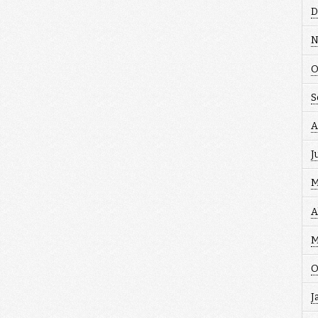
D
N
O
S
A
J
M
A
M
O
J